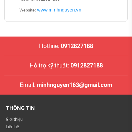
www.minhnguyen.vn
Website:
Hotline:
0912827188
Hỗ trợ kỹ thuật:
0912827188
Email:
minhnguyen163@gmail.com
THÔNG TIN
Giới thiệu
Liên hệ