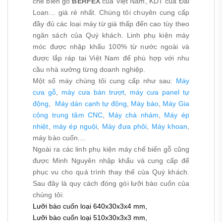
chế biến gỗ
BERFEX
của Việt Nam, KDT của Đài
Loan… giá rẻ nhất. Chúng tôi chuyên cung cấp
đầy đủ các loại máy từ giá thấp đến cao tùy theo
ngân sách của Quý khách. Linh phụ kiện máy
móc được nhập khẩu 100% từ nước ngoài và
được lắp ráp tại Việt Nam để phù hợp với nhu
cầu nhà xưởng từng doanh nghiệp.
Một số máy chúng tôi cung cấp như sau:
Máy
cưa gỗ
,
máy cưa bàn trượt
,
máy cưa panel tự
động
,
Máy dán cạnh tự động
,
Máy bào
,
Máy Gia
công trung tâm CNC
,
Máy chà nhám
,
Máy ép
nhiệt
,
máy ép nguội
,
Máy đưa phôi
,
Máy khoan
,
máy bào cuốn....
Ngoài ra các linh phụ kiện máy chế biến gỗ cũng
được Minh Nguyên nhập khẩu và cung cấp để
phục vu cho quá trình thay thế của Quý khách.
Sau đây là quy cách đóng gói lưỡi bào cuốn của
chúng tôi:
Lưỡi bào cuốn loại 640x30x3x4 mm,
Lưỡi bào cuốn loại
510x30x3x3 mm,