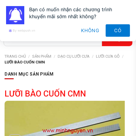
0912827188
Bạn có muốn nhận các chương trình
khuyến mãi sớm nhất không?
KHÔNG
CÓ
By webpush.vn
TRANG CHỦ
/
SẢN PHẨM
/
DẠO CỤ LƯỠI CƯA
/
LƯỠI CƯA GỖ
/
LƯỠI BÀO CUỐN CMN
DANH MỤC SẢN PHẨM
LƯỠI BÀO CUỐN CMN