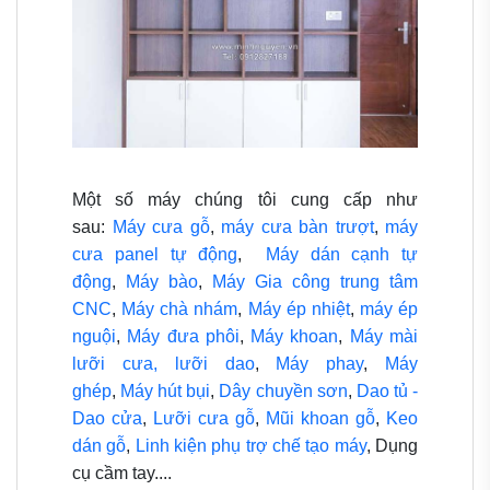
Một số máy chúng tôi cung cấp như
sau:
Máy cưa gỗ
,
máy cưa bàn trượt
,
máy
cưa panel tự động
,
Máy dán cạnh tự
động
,
Máy bào
,
Máy Gia công trung tâm
CNC
,
Máy chà nhám
,
Máy ép nhiệt
,
máy ép
nguội
,
Máy đưa phôi
,
Máy khoan
,
Máy mài
lưỡi cưa, lưỡi dao
,
Máy phay
,
Máy
ghép
,
Máy hút bụi
,
Dây chuyền sơn
,
Dao tủ -
Dao cửa
,
Lưỡi cưa gỗ
,
Mũi khoan gỗ
,
Keo
dán gỗ
,
Linh kiện phụ trợ chế tạo máy
, Dụng
cụ cầm tay....