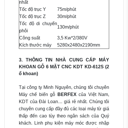
nhất
Tốc độ trục Y
75m/phút
Tốc độ trục Z
30m/phút
Tốc độ di chuyển
130m/phút
phôi
Công suất
3,5 Kw*2/380V
Kích thước máy
5280x2480x2190mm
3. THÔNG TIN NHÀ CUNG CẤP MÁY
KHOAN GỖ 6 MẶT CNC KDT KD-612S (2
ổ khoan)
Tại công ty Minh Nguyên, chúng tôi chuyên
Máy chế biến gỗ
BERFEX
của Việt Nam,
KDT của Đài Loan… giá rẻ nhất. Chúng tôi
chuyên cung cấp đầy đủ các loại máy từ giá
thấp đến cao tùy theo ngân sách của Quý
khách. Linh phụ kiện máy móc được nhập