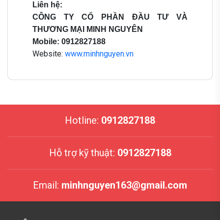
Liên hệ:
CÔNG TY CỔ PHẦN ĐẦU TƯ VÀ
THƯƠNG MẠI MINH NGUYÊN
Mobile: 0912827188
Website:
www.minhnguyen.vn
Hotline:
0912827188
Hỗ trợ kỹ thuật:
0912827188
Email:
minhnguyen163@gmail.com