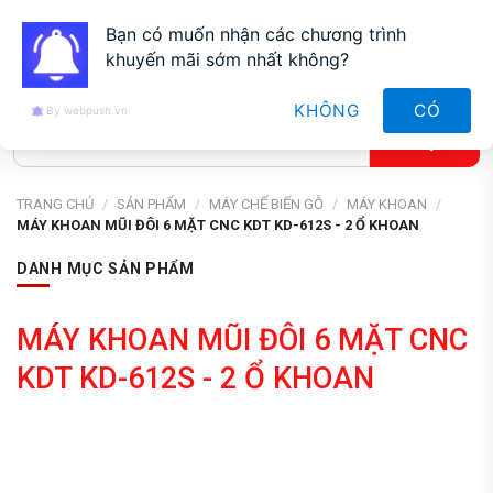
0912827188
Bạn có muốn nhận các chương trình
khuyến mãi sớm nhất không?
KHÔNG
CÓ
By webpush.vn
TRANG CHỦ
/
SẢN PHẨM
/
MÁY CHẾ BIẾN GỖ
/
MÁY KHOAN
/
MÁY KHOAN MŨI ĐÔI 6 MẶT CNC KDT KD-612S - 2 Ổ KHOAN
DANH MỤC SẢN PHẨM
MÁY KHOAN MŨI ĐÔI 6 MẶT CNC
KDT KD-612S - 2 Ổ KHOAN