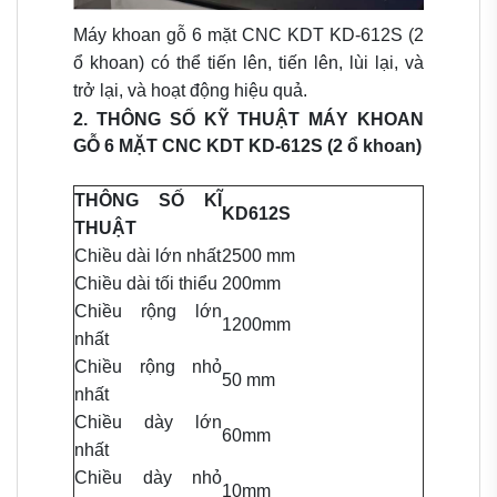
Máy khoan gỗ 6 mặt CNC KDT KD-612S (2
ổ khoan) có thể t
iến lên, tiến lên, lùi lại, và
trở lại, và hoạt động hiệu quả.
2. THÔNG SỐ KỸ THUẬT MÁY KHOAN
GỖ 6 MẶT CNC KDT KD-612S (2 ổ khoan)
THÔNG SỐ KĨ
KD612S
THUẬT
Chiều dài lớn nhất
2500 mm
Chiều dài tối thiểu
200mm
Chiều rộng lớn
1200mm
nhất
Chiều rộng nhỏ
50 mm
nhất
Chiều dày lớn
60mm
nhất
Chiều dày nhỏ
10mm