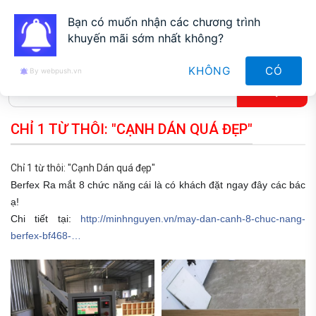
0912827188
Bạn có muốn nhận các chương trình
khuyến mãi sớm nhất không?
KHÔNG
CÓ
By webpush.vn
CHỈ 1 TỪ THÔI: "CẠNH DÁN QUÁ ĐẸP"
Chỉ 1 từ thôi: "Cạnh Dán quá đẹp"
Berfex Ra mắt 8 chức năng cái là có khách đặt ngay đây các bác
ạ!
Chi tiết tại:
http://minhnguyen.vn/may-dan-canh-8-chuc-nang-
berfex-bf468-…