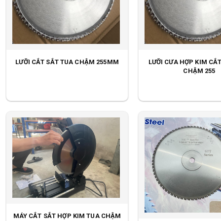
LƯỠI CẮT SẮT TUA CHẬM 255MM
LƯỠI CƯA HỢP KIM CẮ
CHẬM 255
MÁY CẮT SẮT HỢP KIM TUA CHẬM