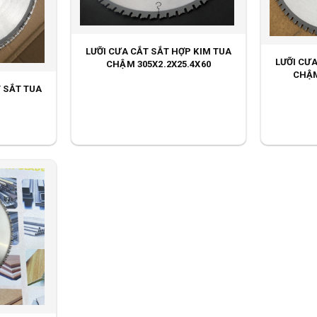
LƯỠI CƯA CẮT SẮT HỢP KIM TUA
LƯỠI CƯA
CHẬM 305X2.2X25.4X60
CHẬM
T SẮT TUA