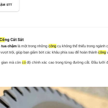
HẬM STT
Cô
ng Cắt Sắt
m tua chậm
là một trong những
cô
ng
cụ không thể thiếu trong ngành 
 vượt trội, giúp bạn giảm bớt các khâu phía sau để hoàn thành
cô
ng
v
ời gian mà còn
có
độ chính xác cao trong từng đường cắt. Đầu lưỡi 