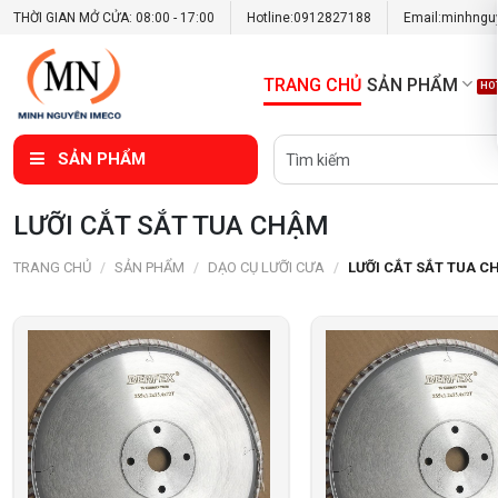
THỜI GIAN MỞ CỬA: 08:00 - 17:00
Hotline:
0912827188
Email:
minhngu
TRANG CHỦ
SẢN PHẨM
SẢN PHẨM
LƯỠI CẮT SẮT TUA CHẬM
TRANG CHỦ
/
SẢN PHẨM
/
DẠO CỤ LƯỠI CƯA
/
LƯỠI CẮT SẮT TUA 