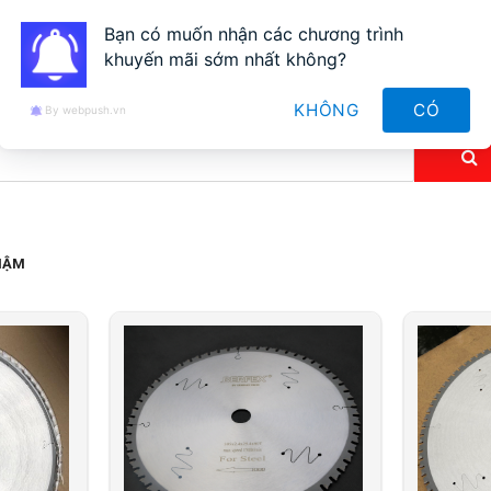
yen163@gmail.com
Bạn có muốn nhận các chương trình
khuyến mãi sớm nhất không?
GIỚI THIỆU
TIN TỨC
LIÊN HỆ
NĂNG LỰC
KHÔNG
CÓ
By webpush.vn
CHẬM